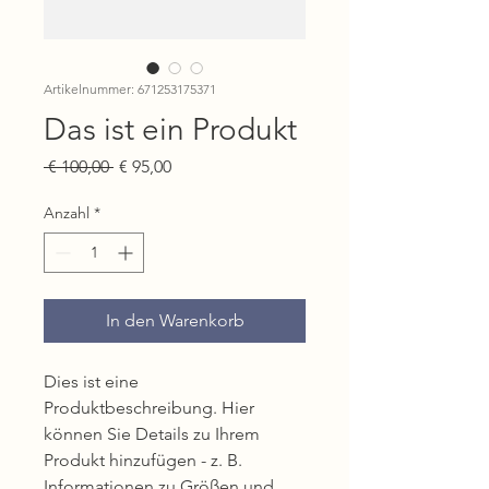
Artikelnummer: 671253175371
Das ist ein Produkt
Standardpreis
Sale-
 € 100,00 
€ 95,00
Preis
Anzahl
*
In den Warenkorb
Dies ist eine 
Produktbeschreibung. Hier 
können Sie Details zu Ihrem 
Produkt hinzufügen - z. B. 
Informationen zu Größen und 