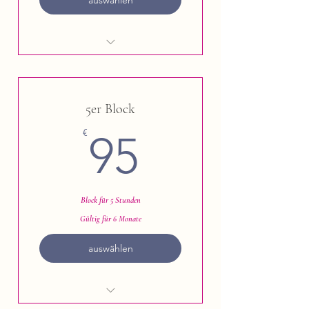
Ashtanga Vinyasa Yoga
5er Block
95€
€
95
Block für 5 Stunden
Gültig für 6 Monate
auswählen