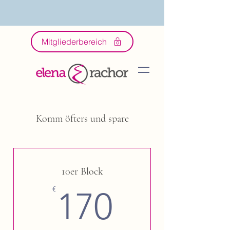
Mitgliederbereich
Komm öfters und spare
10er Block
170€
€
170